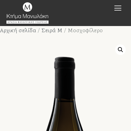
Αρχική σελίδα
/
Σειρά M
/ Μοσχοφίλερο